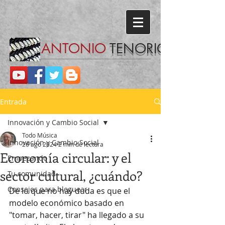
ANTONIO
TENORIO
Entrada
Innovación y Cambio Social
Todo Música
Innovación y Cambio Social
26 ago 2024
2 min de lectura
Economía circular: y el
Empezando
sector cultural, ¿cuándo?
Tu comunidad
Consejos para bloguear
De lo que no hay duda es que el 
modelo económico basado en 
"tomar, hacer, tirar" ha llegado a su 