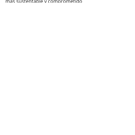
más sustentable y comprometido 
con el futuro?
Si no ahora, ¿cuándo?